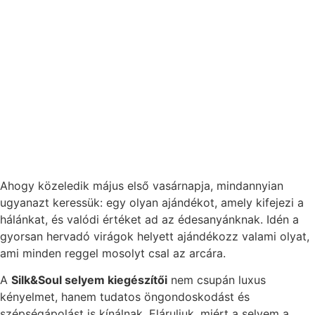
Ahogy közeledik május első vasárnapja, mindannyian
ugyanazt keressük: egy olyan ajándékot, amely kifejezi a
hálánkat, és valódi értéket ad az édesanyánknak. Idén a
gyorsan hervadó virágok helyett ajándékozz valami olyat,
ami minden reggel mosolyt csal az arcára.
A
Silk&Soul selyem kiegészítői
nem csupán luxus
kényelmet, hanem tudatos öngondoskodást és
szépségápolást is kínálnak. Eláruljuk, miért a selyem a