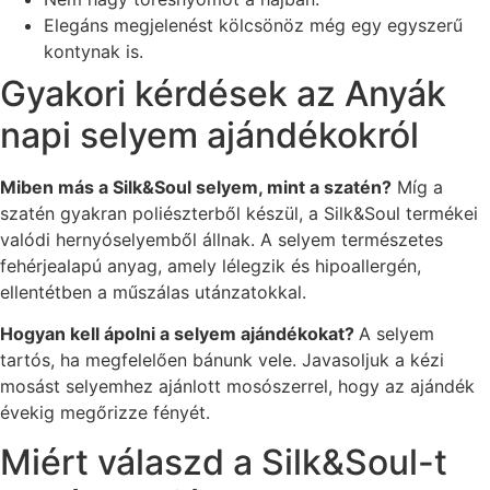
Elegáns megjelenést kölcsönöz még egy egyszerű
kontynak is.
Gyakori kérdések az Anyák
napi selyem ajándékokról
Miben más a Silk&Soul selyem, mint a szatén?
Míg a
szatén gyakran poliészterből készül, a Silk&Soul termékei
valódi hernyóselyemből állnak. A selyem természetes
fehérjealapú anyag, amely lélegzik és hipoallergén,
ellentétben a műszálas utánzatokkal.
Hogyan kell ápolni a selyem ajándékokat?
A selyem
tartós, ha megfelelően bánunk vele. Javasoljuk a kézi
mosást selyemhez ajánlott mosószerrel, hogy az ajándék
évekig megőrizze fényét.
Miért válaszd a Silk&Soul-t