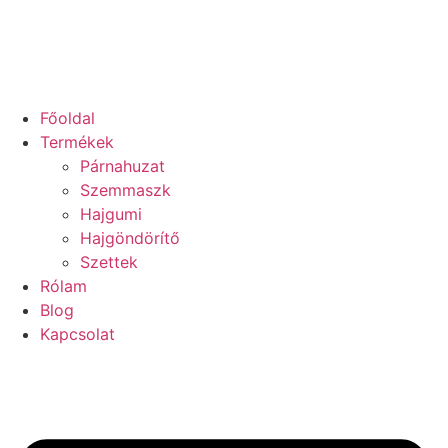
Ugrás
a
tartalomhoz
Főoldal
Termékek
Párnahuzat
Szemmaszk
Hajgumi
Hajgöndörítő
Szettek
Rólam
Blog
Kapcsolat