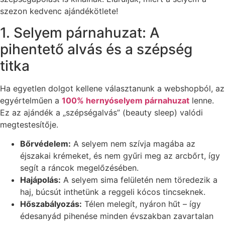
szezon kedvenc ajándékötlete!
1. Selyem párnahuzat: A
pihentető alvás és a szépség
titka
Ha egyetlen dolgot kellene választanunk a webshopból, az
egyértelműen a
100% hernyóselyem párnahuzat
lenne.
Ez az ajándék a „szépségalvás” (beauty sleep) valódi
megtestesítője.
Bőrvédelem:
A selyem nem szívja magába az
éjszakai krémeket, és nem gyűri meg az arcbőrt, így
segít a ráncok megelőzésében.
Hajápolás:
A selyem sima felületén nem töredezik a
haj, búcsút inthetünk a reggeli kócos tincseknek.
Hőszabályozás:
Télen melegít, nyáron hűt – így
édesanyád pihenése minden évszakban zavartalan