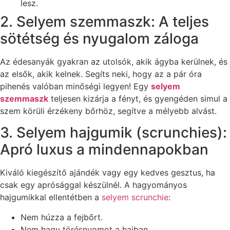
lesz.
2. Selyem szemmaszk: A teljes
sötétség és nyugalom záloga
Az édesanyák gyakran az utolsók, akik ágyba kerülnek, és
az elsők, akik kelnek. Segíts neki, hogy az a pár óra
pihenés valóban minőségi legyen! Egy
selyem
szemmaszk
teljesen kizárja a fényt, és gyengéden simul a
szem körüli érzékeny bőrhöz, segítve a mélyebb alvást.
3. Selyem hajgumik (scrunchies):
Apró luxus a mindennapokban
Kiváló kiegészítő ajándék vagy egy kedves gesztus, ha
csak egy aprósággal készülnél. A hagyományos
hajgumikkal ellentétben a
selyem scrunchie
:
Nem húzza a fejbőrt.
Nem hagy törésnyomot a hajban.