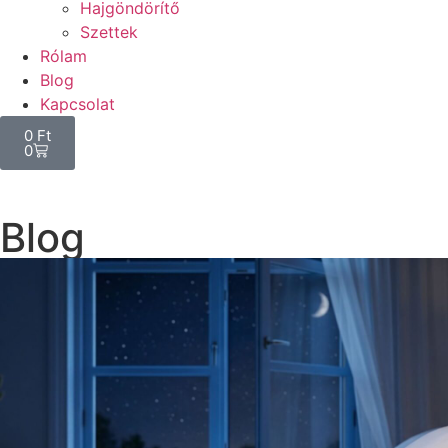
Hajgöndörítő
Szettek
Rólam
Blog
Kapcsolat
0
Ft
0
Blog