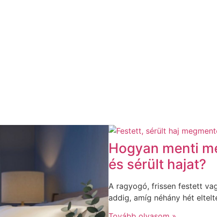
Hogyan menti me
és sérült hajat?
A ragyogó, frissen festett v
addig, amíg néhány hét eltel
Tovább olvasom »