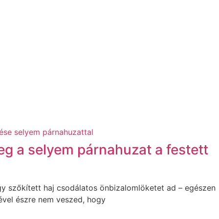
g a selyem párnahuzat a festett
agy szőkített haj csodálatos önbizalomlöketet ad – egészen
tével észre nem veszed, hogy